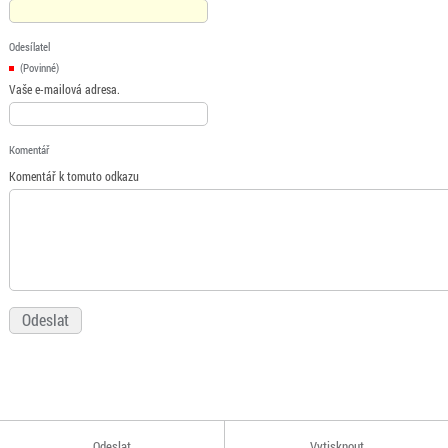
Odesílatel
(Povinné)
Vaše e-mailová adresa.
Komentář
Komentář k tomuto odkazu
Odeslat
Vytisknout