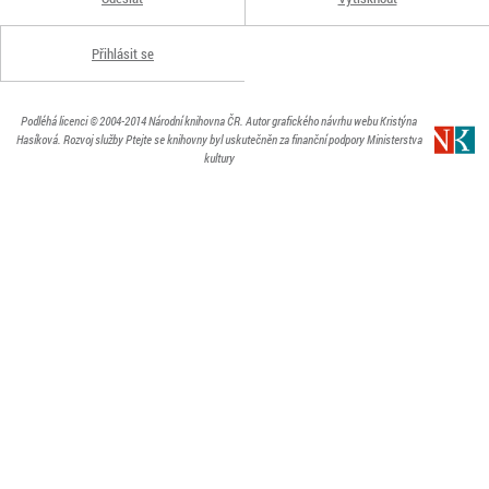
Přihlásit se
Podléhá licenci
© 2004-2014
Národní knihovna ČR
. Autor grafického návrhu webu Kristýna
Hasíková.
Rozvoj služby Ptejte se knihovny byl uskutečněn za finanční podpory Ministerstva
kultury