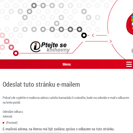
Menu
Odeslat tuto stránku e-mailem
Pokud zde vyplníte e-mailovou adresu vašeho kamaráda či známého, bude mu odeslán e-mail s odkazem
na tento portál.
Odeslání odkazu
Adresát
(Povinné)
E-mailová adresa, na kterou má být zaslána zpráva s odkazem na tuto stránku.