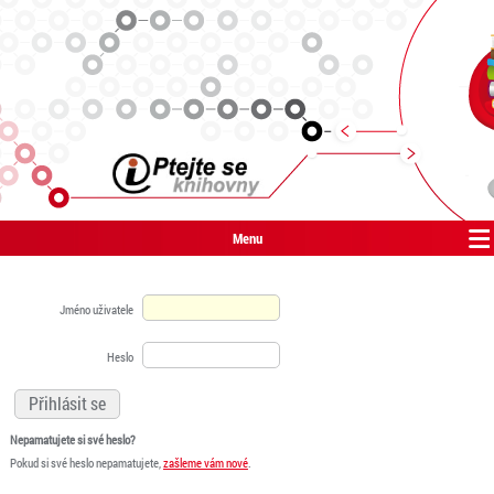
Menu
Jméno uživatele
Heslo
Nepamatujete si své heslo?
Pokud si své heslo nepamatujete,
zašleme vám nové
.