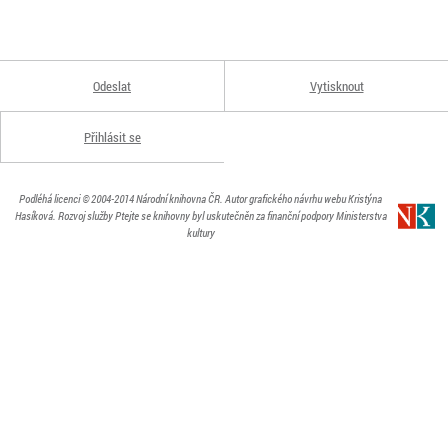
Odeslat
Vytisknout
Přihlásit se
Podléhá licenci
© 2004-2014
Národní knihovna ČR
. Autor grafického návrhu webu Kristýna
Hasíková.
Rozvoj služby Ptejte se knihovny byl uskutečněn za finanční podpory Ministerstva
kultury