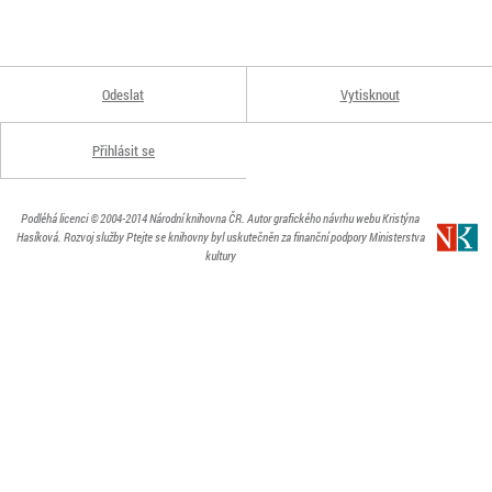
Odeslat
Vytisknout
Přihlásit se
Podléhá licenci
© 2004-2014
Národní knihovna ČR
. Autor grafického návrhu webu Kristýna
Hasíková.
Rozvoj služby Ptejte se knihovny byl uskutečněn za finanční podpory Ministerstva
kultury