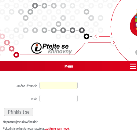
Menu
Jméno uživatele
Heslo
Nepamatujete si své heslo?
Pokud si své heslo nepamatujete,
zašleme vám nové
.