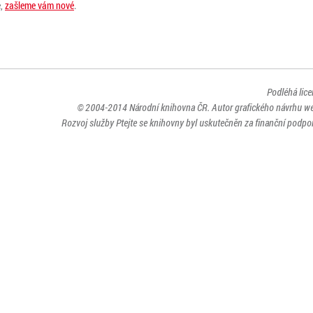
e,
zašleme vám nové
.
Podléhá lic
© 2004-2014
Národní knihovna ČR
. Autor grafického návrhu w
Rozvoj služby Ptejte se knihovny byl uskutečněn za finanční podpor