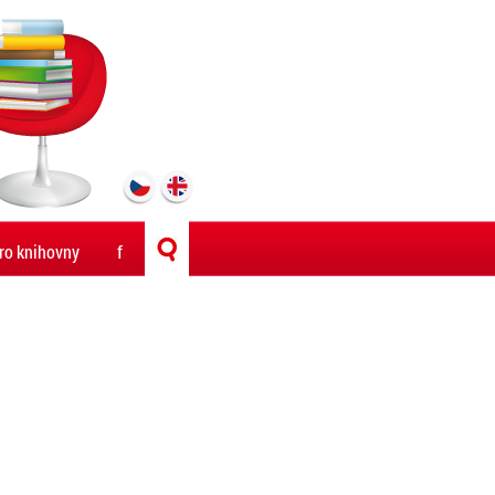
ro knihovny
f