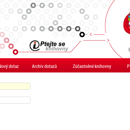
Nový dotaz
Archiv dotazů
Zúčastněné knihovny
P