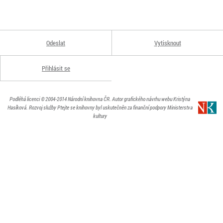
Odeslat
Vytisknout
Přihlásit se
Podléhá licenci
© 2004-2014
Národní knihovna ČR
. Autor grafického návrhu webu Kristýna
Hasíková.
Rozvoj služby Ptejte se knihovny byl uskutečněn za finanční podpory Ministerstva
kultury