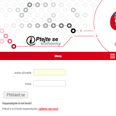
Menu
Jméno uživatele
Heslo
Nepamatujete si své heslo?
Pokud si své heslo nepamatujete,
zašleme vám nové
.