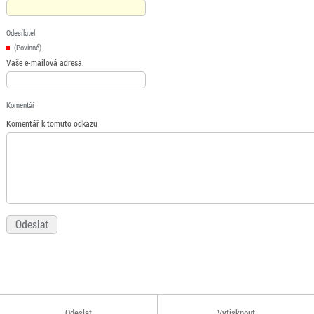
Odesílatel
(Povinné)
Vaše e-mailová adresa.
Komentář
Komentář k tomuto odkazu
Odeslat
Vytisknout