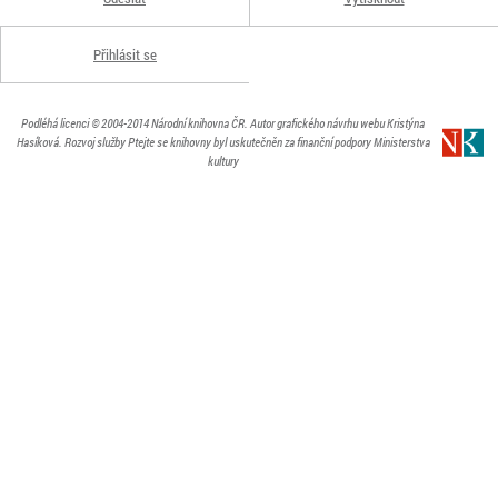
Přihlásit se
Podléhá licenci
© 2004-2014
Národní knihovna ČR
. Autor grafického návrhu webu Kristýna
Hasíková.
Rozvoj služby Ptejte se knihovny byl uskutečněn za finanční podpory Ministerstva
kultury