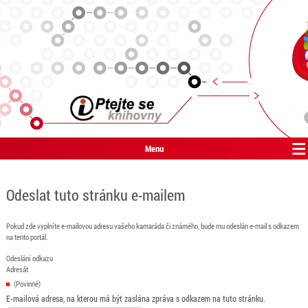
Menu
Odeslat tuto stránku e-mailem
Pokud zde vyplníte e-mailovou adresu vašeho kamaráda či známého, bude mu odeslán e-mail s odkazem
na tento portál.
Odeslání odkazu
Adresát
(Povinné)
E-mailová adresa, na kterou má být zaslána zpráva s odkazem na tuto stránku.