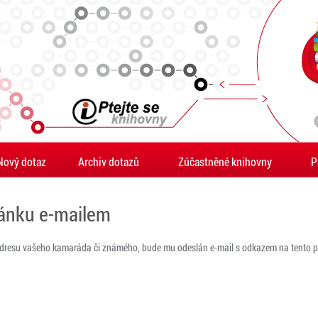
Nový dotaz
Archiv dotazů
Zúčastněné knihovny
P
ránku e-mailem
adresu vašeho kamaráda či známého, bude mu odeslán e-mail s odkazem na tento po