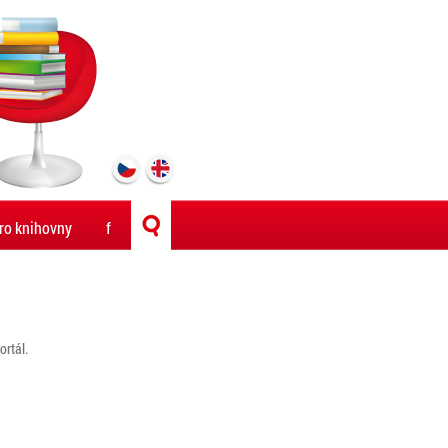
ro knihovny
f
rtál.