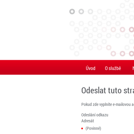
Úvod
O službě
Odeslat tuto st
Pokud zde vyplníte e-mailovou 
Odeslání odkazu
Adresát
(Povinné)