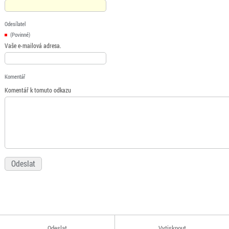
Odesílatel
(Povinné)
Vaše e-mailová adresa.
Komentář
Komentář k tomuto odkazu
Odeslat
Vytisknout