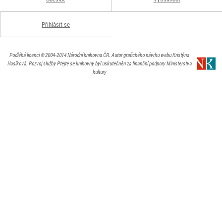
Přihlásit se
Podléhá licenci
© 2004-2014
Národní knihovna ČR
. Autor grafického návrhu webu Kristýna
Hasíková.
Rozvoj služby Ptejte se knihovny byl uskutečněn za finanční podpory Ministerstva
kultury