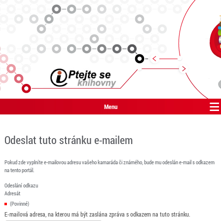
Menu
Odeslat tuto stránku e-mailem
Pokud zde vyplníte e-mailovou adresu vašeho kamaráda či známého, bude mu odeslán e-mail s odkazem
na tento portál.
Odeslání odkazu
Adresát
(Povinné)
E-mailová adresa, na kterou má být zaslána zpráva s odkazem na tuto stránku.