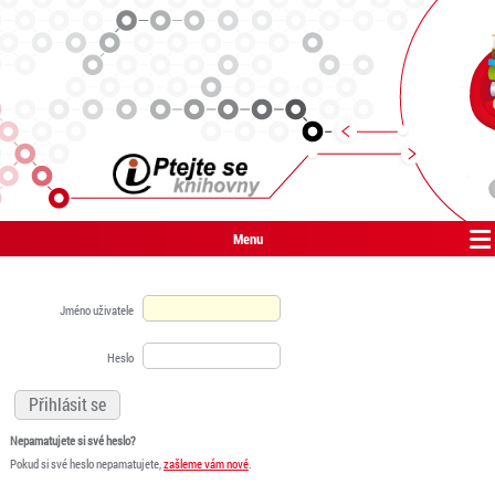
Menu
Jméno uživatele
Heslo
Nepamatujete si své heslo?
Pokud si své heslo nepamatujete,
zašleme vám nové
.