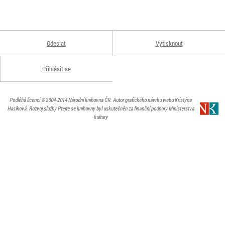
Odeslat
Vytisknout
Přihlásit se
Podléhá licenci
© 2004-2014
Národní knihovna ČR
. Autor grafického návrhu webu Kristýna
Hasíková.
Rozvoj služby Ptejte se knihovny byl uskutečněn za finanční podpory Ministerstva
kultury