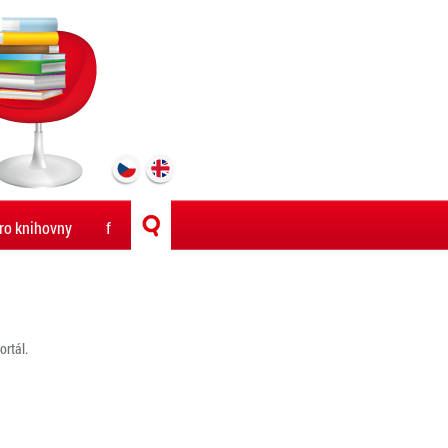
ro knihovny
f
rtál.