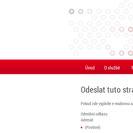
Úvod
O službě
Odeslat tuto st
Pokud zde vyplníte e-mailovou 
Odeslání odkazu
Adresát
(Povinné)