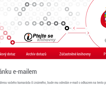
Nový dotaz
Archiv dotazů
Zúčastněné knihovny
P
ránku e-mailem
adresu vašeho kamaráda či známého, bude mu odeslán e-mail s odkazem na tento po