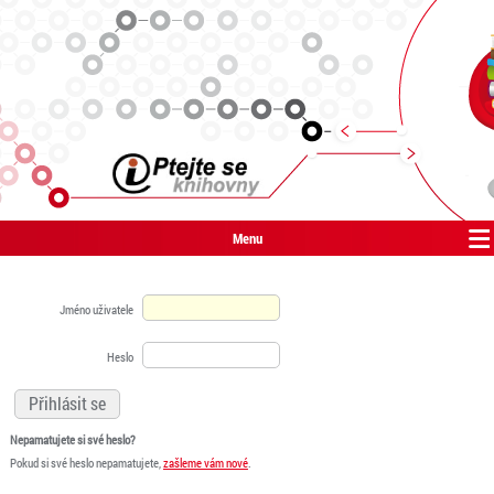
Menu
Jméno uživatele
Heslo
Nepamatujete si své heslo?
Pokud si své heslo nepamatujete,
zašleme vám nové
.