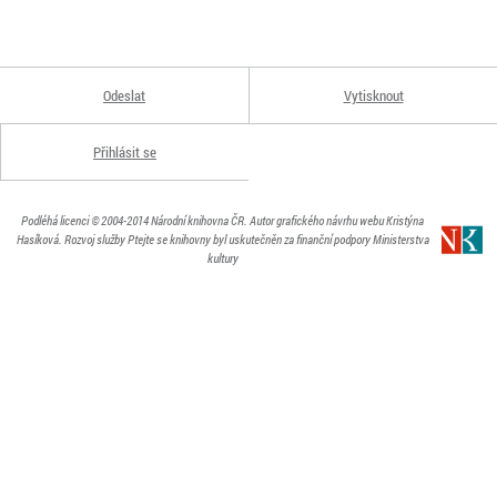
Odeslat
Vytisknout
Přihlásit se
Podléhá licenci
© 2004-2014
Národní knihovna ČR
. Autor grafického návrhu webu Kristýna
Hasíková.
Rozvoj služby Ptejte se knihovny byl uskutečněn za finanční podpory Ministerstva
kultury