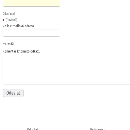
Odesílatel
(Povinné)
Vaše e-mailová adresa.
Komentář
Komentář k tomuto odkazu
Odeslat
Vytisknout