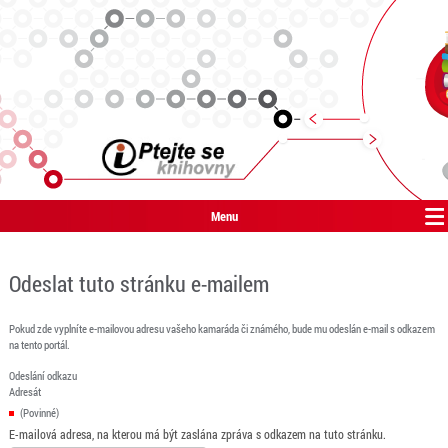
Menu
Odeslat tuto stránku e-mailem
Pokud zde vyplníte e-mailovou adresu vašeho kamaráda či známého, bude mu odeslán e-mail s odkazem
na tento portál.
Odeslání odkazu
Adresát
(Povinné)
E-mailová adresa, na kterou má být zaslána zpráva s odkazem na tuto stránku.