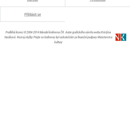
Přihlásit se
Podléhá licenci
© 2004-2014
Národní knihovna ČR
. Autor grafického návrhu webu Kristýna
Hasíková.
Rozvoj služby Ptejte se knihovny byl uskutečněn za finanční podpory Ministerstva
kultury