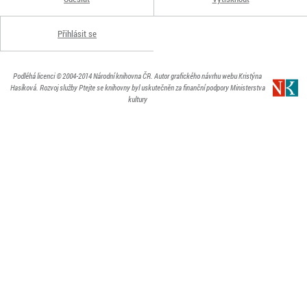
Přihlásit se
Podléhá licenci
© 2004-2014
Národní knihovna ČR
. Autor grafického návrhu webu Kristýna
Hasíková.
Rozvoj služby Ptejte se knihovny byl uskutečněn za finanční podpory Ministerstva
kultury