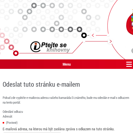
Menu
Odeslat tuto stránku e-mailem
Pokud zde vyplníte e-mailovou adresu vašeho kamaráda či známého, bude mu odeslán e-mail s odkazem
na tento portál.
Odeslání odkazu
Adresát
(Povinné)
E-mailová adresa, na kterou má být zaslána zpráva s odkazem na tuto stránku.