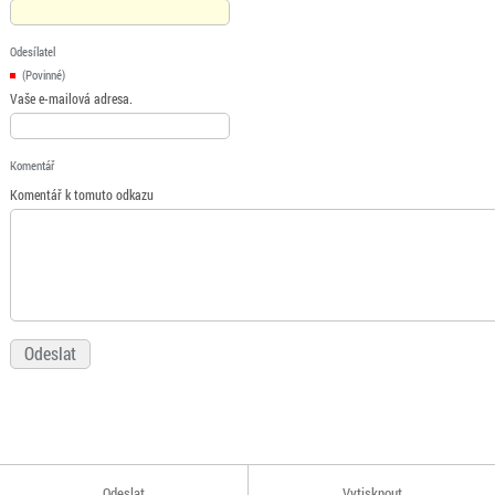
Odesílatel
(Povinné)
Vaše e-mailová adresa.
Komentář
Komentář k tomuto odkazu
Odeslat
Vytisknout