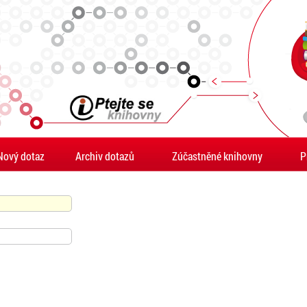
Nový dotaz
Archiv dotazů
Zúčastněné knihovny
P