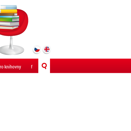
ro knihovny
f