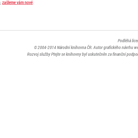
e,
zašleme vám nové
.
Podléhá lic
© 2004-2014
Národní knihovna ČR
. Autor grafického návrhu w
Rozvoj služby Ptejte se knihovny byl uskutečněn za finanční podpor