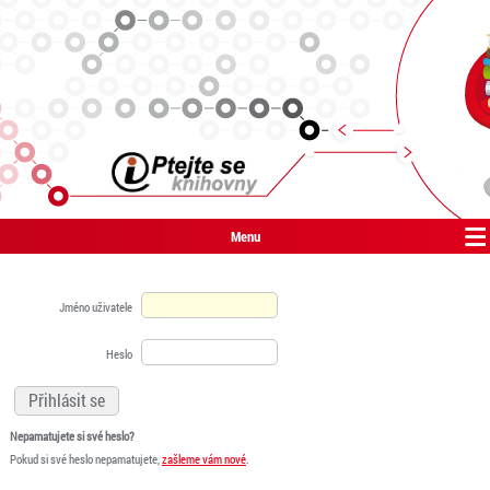
Menu
Jméno uživatele
Heslo
Nepamatujete si své heslo?
Pokud si své heslo nepamatujete,
zašleme vám nové
.