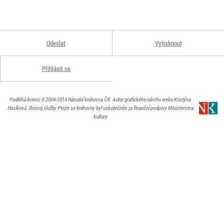
Odeslat
Vytisknout
Přihlásit se
Podléhá licenci
© 2004-2014
Národní knihovna ČR
. Autor grafického návrhu webu Kristýna
Hasíková.
Rozvoj služby Ptejte se knihovny byl uskutečněn za finanční podpory Ministerstva
kultury