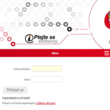
Menu
Jméno uživatele
Heslo
Nepamatujete si své heslo?
Pokud si své heslo nepamatujete,
zašleme vám nové
.