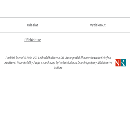
Odeslat
Vytisknout
Přihlásit se
Podléhá licenci
© 2004-2014
Národní knihovna ČR
. Autor grafického návrhu webu Kristýna
Hasíková.
Rozvoj služby Ptejte se knihovny byl uskutečněn za finanční podpory Ministerstva
kultury