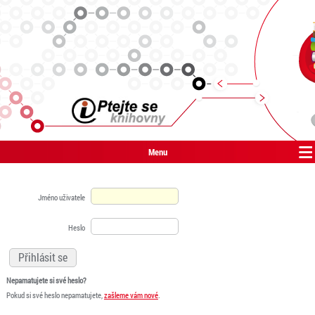
Menu
Jméno uživatele
Heslo
Nepamatujete si své heslo?
Pokud si své heslo nepamatujete,
zašleme vám nové
.