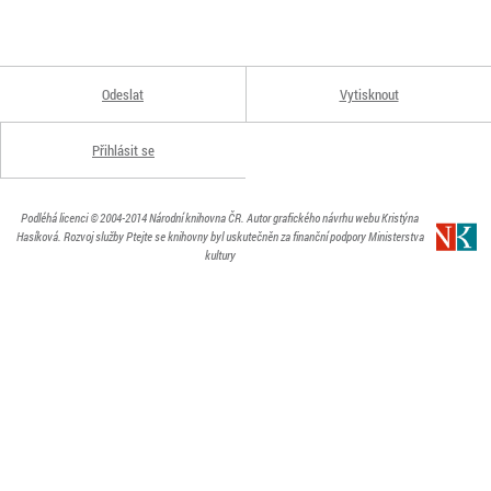
Odeslat
Vytisknout
Přihlásit se
Podléhá licenci
© 2004-2014
Národní knihovna ČR
. Autor grafického návrhu webu Kristýna
Hasíková.
Rozvoj služby Ptejte se knihovny byl uskutečněn za finanční podpory Ministerstva
kultury