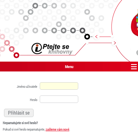
Menu
Jméno uživatele
Heslo
Nepamatujete si své heslo?
Pokud si své heslo nepamatujete,
zašleme vám nové
.