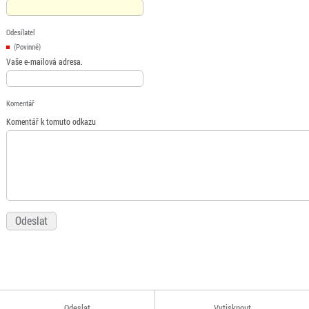
Odesílatel
(Povinné)
Vaše e-mailová adresa.
Komentář
Komentář k tomuto odkazu
Odeslat
Vytisknout