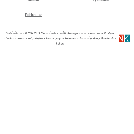
Přihlásit se
Podléhá licenci
© 2004-2014
Národní knihovna ČR
. Autor grafického návrhu webu Kristýna
Hasíková.
Rozvoj služby Ptejte se knihovny byl uskutečněn za finanční podpory Ministerstva
kultury