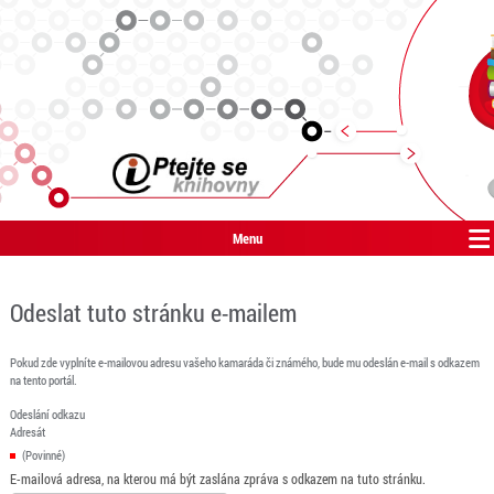
Menu
Odeslat tuto stránku e-mailem
Pokud zde vyplníte e-mailovou adresu vašeho kamaráda či známého, bude mu odeslán e-mail s odkazem
na tento portál.
Odeslání odkazu
Adresát
(Povinné)
E-mailová adresa, na kterou má být zaslána zpráva s odkazem na tuto stránku.