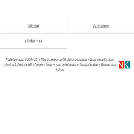
Odeslat
Vytisknout
Přihlásit se
Podléhá licenci
© 2004-2014
Národní knihovna ČR
. Autor grafického návrhu webu Kristýna
Hasíková.
Rozvoj služby Ptejte se knihovny byl uskutečněn za finanční podpory Ministerstva
kultury