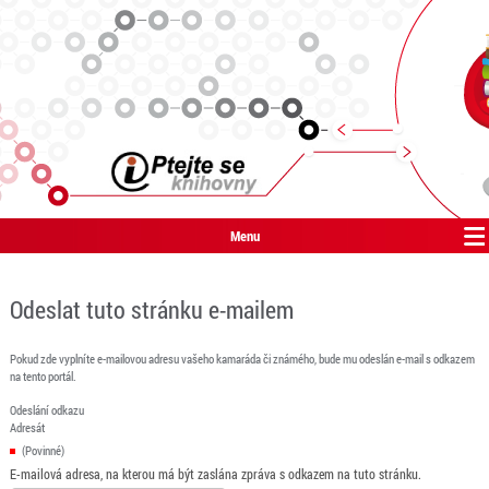
Menu
Odeslat tuto stránku e-mailem
Pokud zde vyplníte e-mailovou adresu vašeho kamaráda či známého, bude mu odeslán e-mail s odkazem
na tento portál.
Odeslání odkazu
Adresát
(Povinné)
E-mailová adresa, na kterou má být zaslána zpráva s odkazem na tuto stránku.