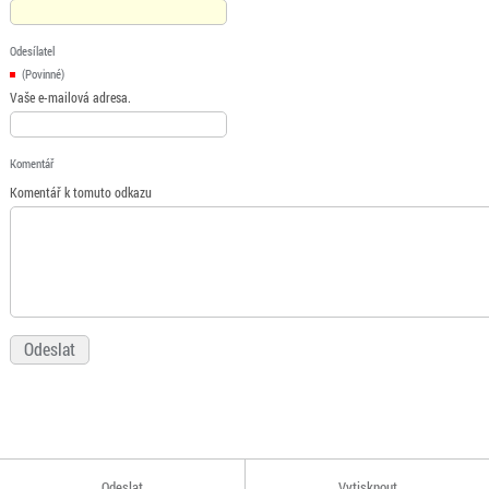
Odesílatel
(Povinné)
Vaše e-mailová adresa.
Komentář
Komentář k tomuto odkazu
Odeslat
Vytisknout