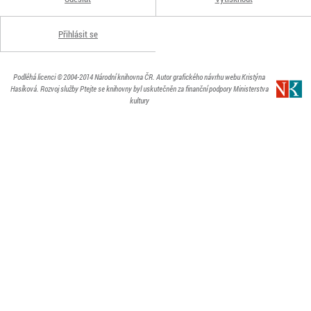
Přihlásit se
Podléhá licenci
© 2004-2014
Národní knihovna ČR
. Autor grafického návrhu webu Kristýna
Hasíková.
Rozvoj služby Ptejte se knihovny byl uskutečněn za finanční podpory Ministerstva
kultury