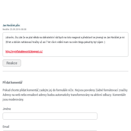
Jan Horáček píše:
Neděle 25.09.2016 08:08
zdravím, čtu zde že se ptal někdo na sběratelství rád bych na toto reagoval a představil se jmenuji se Jan Horáček je mi
20 let a sbírám nafukovací hračky už asi 7 let vše k vidění mam na svém blogu pokud by byl zájem :)
http://myinflatableworld.blogspot.cz/
Reakce
Přidat komentář
Pokud chcete přidat komentář, zadejte jej do formuláře níže. Nejsou povoleny žádné formátovací značky.
Adresy na web nebo emailové adresy budou automaticky transformovány na aktivní odkazy. Komentáře
jsou moderovány.
Jméno
Email