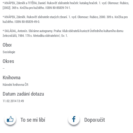
* KNÁPEK, Zdeněk a TITĚRA, Daniel. Rukověť sběratele hraček: katalog hraček. 1. vyd. Olomouc: Rubico,
[2002]. 369 s. Knížka pro každého. ISBN 80-85839-74-1.
* KNÁPEK, Zdeněk. Rukověť sběratele starých zbraní. 1. vyd. Olomouc: Rubico, 2000. 309 s. Knížka pro
každého. ISBN 80-85839-49-0.
* SKLÁDAL, Antonín. Sbíráme autogramy. Praha: Klub sběratelů kuriozit Ústředního kulturního domu
železničářů, 1984. 178 s. Metodika sběratelství; Sv. 1.
Obor
Sociologie
Okres
--
Knihovna
Národní knihovna ČR
Datum zadání dotazu
11.02.2014 13:49
To se mi líbí
Doporučit