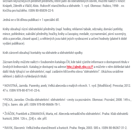
seznam nejrůznějších předmět předmětů, které patří do sběratelských sbírek, můžete nalézt v knize:
Knápek, Zdeněk a Vláčil, Alois. Rukověť starožitníka a sběratele. 1. vyd. Olomouc: Rubico, 1998- . sv.
Knížka pro každého. ISBN 80-85839-22-9.
Jedná se o 5ti dílnou publikaci + 1 speciální díl.
Knihy obsahují různí sběratelské předměty (např. hodiny, reklamní tabule, odznaky, domácí potřeby,
mince, pohlednice, sakrální předměty, hračky, knihy a časopisy, medaile, vyznamenání, pivní suvenýry,
sklo a porcelán, zbraně apod.), u některých jsou také jejich vyobrazení a určení hodnoty (platné k době
vydání publikace).
Knih zároveň obsahují kontakty na sběratele a sběratelské spolky.
Záznam knihy můžete nalézt v Souborném katalogu ČR, kde také zjistíte informace o dostupnosti titulu v
českých knihovnách. Katalog je dostupný na adrese
http://aleph.nkp.cz/F
a můžete v něm dohledat také
další tituly týkající se sběratelství, např. zadáním klíčového slova "sběratelství". Ukázkou uvádíme
některé z dalších vyhledaných titulů:
* NOVOTNÁ, Jarmila. Panenky, aneb, Velká abeceda o malých věcech. 1. vyd. [Modřišice]: Presstar, 2012.
47 s. ISBN 978-80-87141-23-6.
* PICKA, Jaroslav. Chvála sběratelství: sběratelství - cesty za poznáním. Olomouc: Poznání, 2008. 149 s.,
[16] s. barev. obr. příl. ISBN 978-80-86606-78-1.
* ŽVÁČEK, František a ZEMANOVÁ, Marta, ed. Abeceda netradičního sběratelství. Praha: Klub sběratelů
kuriozit, 2004. 126 s., [24] s. obr. příl.
* RAVIK, Slavomír. Velká kniha starožitností a kuriozit. Praha: Regia, 2003. 585 s. ISBN 80-86367-31-2.