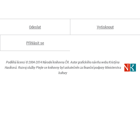
Odeslat
Vytisknout
Přihlásit se
Podléhá licenci
© 2004-2014
Národní knihovna ČR
. Autor grafického návrhu webu Kristýna
Hasíková.
Rozvoj služby Ptejte se knihovny byl uskutečněn za finanční podpory Ministerstva
kultury