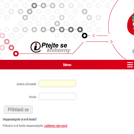
Menu
Jméno uživatele
Heslo
Nepamatujete si své heslo?
Pokud si své heslo nepamatujete,
zašleme vám nové
.