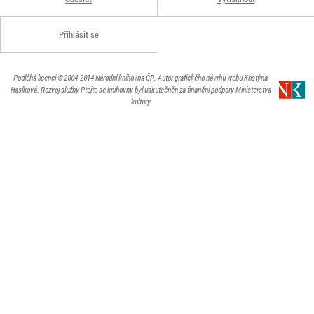
Přihlásit se
Podléhá licenci
© 2004-2014
Národní knihovna ČR
. Autor grafického návrhu webu Kristýna
Hasíková.
Rozvoj služby Ptejte se knihovny byl uskutečněn za finanční podpory Ministerstva
kultury