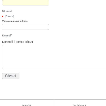
Odesílatel
(Povinné)
Vaše e-mailová adresa.
Komentář
Komentář k tomuto odkazu
Odeslat
Vytisknout