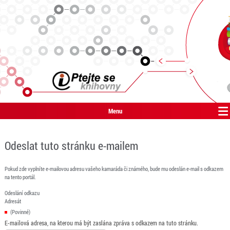
Menu
Odeslat tuto stránku e-mailem
Pokud zde vyplníte e-mailovou adresu vašeho kamaráda či známého, bude mu odeslán e-mail s odkazem
na tento portál.
Odeslání odkazu
Adresát
(Povinné)
E-mailová adresa, na kterou má být zaslána zpráva s odkazem na tuto stránku.