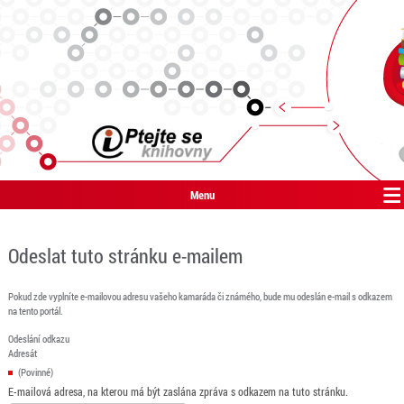
Menu
Odeslat tuto stránku e-mailem
Pokud zde vyplníte e-mailovou adresu vašeho kamaráda či známého, bude mu odeslán e-mail s odkazem
na tento portál.
Odeslání odkazu
Adresát
(Povinné)
E-mailová adresa, na kterou má být zaslána zpráva s odkazem na tuto stránku.