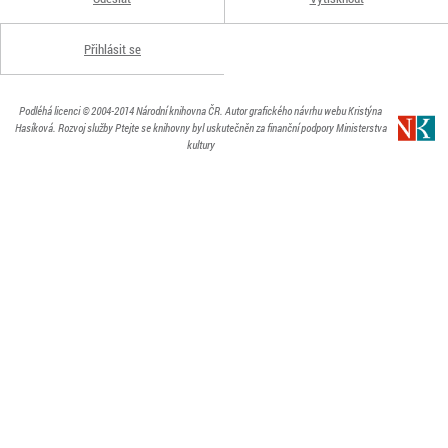
Přihlásit se
Podléhá licenci
© 2004-2014
Národní knihovna ČR
. Autor grafického návrhu webu Kristýna
Hasíková.
Rozvoj služby Ptejte se knihovny byl uskutečněn za finanční podpory Ministerstva
kultury