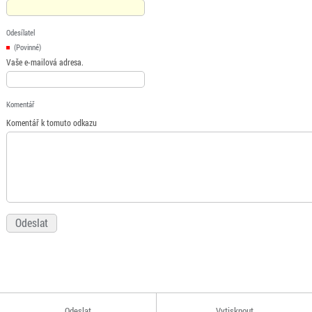
Odesílatel
(Povinné)
Vaše e-mailová adresa.
Komentář
Komentář k tomuto odkazu
Odeslat
Vytisknout