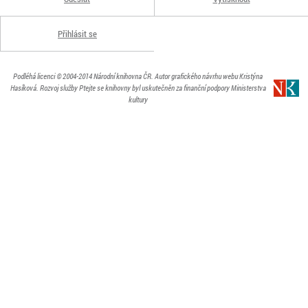
Přihlásit se
Podléhá licenci
© 2004-2014
Národní knihovna ČR
. Autor grafického návrhu webu Kristýna
Hasíková.
Rozvoj služby Ptejte se knihovny byl uskutečněn za finanční podpory Ministerstva
kultury