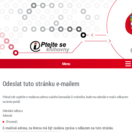
Menu
Odeslat tuto stránku e-mailem
Pokud zde vyplníte e-mailovou adresu vašeho kamaráda či známého, bude mu odeslán e-mail s odkazem
na tento portál.
Odeslání odkazu
Adresát
(Povinné)
E-mailová adresa, na kterou má být zaslána zpráva s odkazem na tuto stránku.