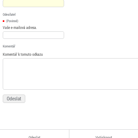
Odesílatel
(Povinné)
Vaše e-mailová adresa.
Komentář
Komentář k tomuto odkazu
Odeslat
Vytisknout