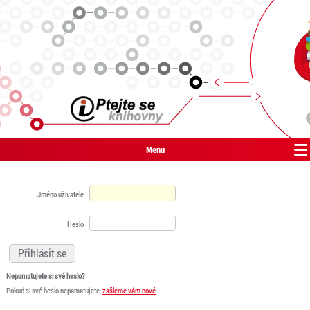
Menu
Jméno uživatele
Heslo
Nepamatujete si své heslo?
Pokud si své heslo nepamatujete,
zašleme vám nové
.