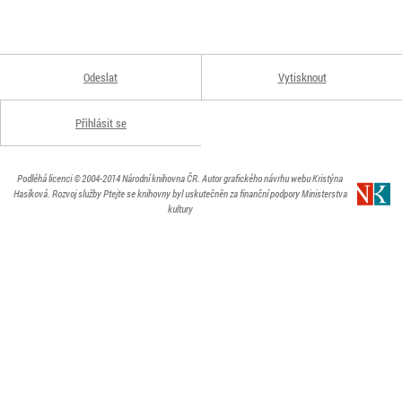
Odeslat
Vytisknout
Přihlásit se
Podléhá licenci
© 2004-2014
Národní knihovna ČR
. Autor grafického návrhu webu Kristýna
Hasíková.
Rozvoj služby Ptejte se knihovny byl uskutečněn za finanční podpory Ministerstva
kultury