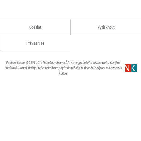
Odeslat
Vytisknout
Přihlásit se
Podléhá licenci
© 2004-2014
Národní knihovna ČR
. Autor grafického návrhu webu Kristýna
Hasíková.
Rozvoj služby Ptejte se knihovny byl uskutečněn za finanční podpory Ministerstva
kultury