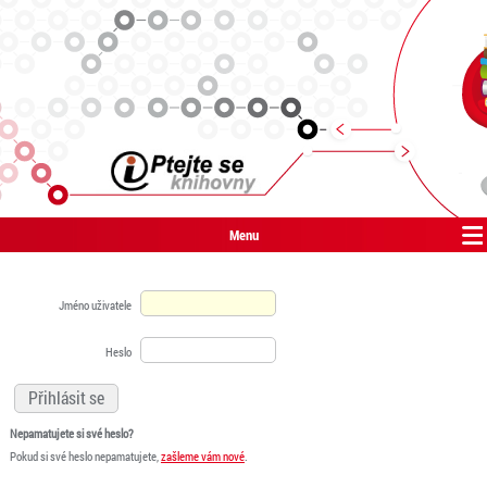
Menu
Jméno uživatele
Heslo
Nepamatujete si své heslo?
Pokud si své heslo nepamatujete,
zašleme vám nové
.