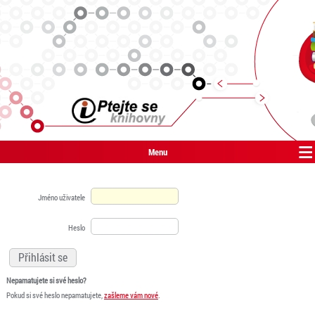
Menu
Jméno uživatele
Heslo
Nepamatujete si své heslo?
Pokud si své heslo nepamatujete,
zašleme vám nové
.