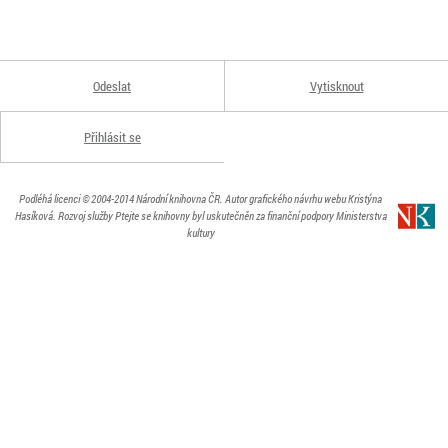
Odeslat
Vytisknout
Přihlásit se
Podléhá licenci
© 2004-2014
Národní knihovna ČR
. Autor grafického návrhu webu Kristýna
Hasíková.
Rozvoj služby Ptejte se knihovny byl uskutečněn za finanční podpory Ministerstva
kultury