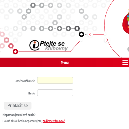
Menu
Jméno uživatele
Heslo
Nepamatujete si své heslo?
Pokud si své heslo nepamatujete,
zašleme vám nové
.