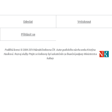
Odeslat
Vytisknout
Přihlásit se
Podléhá licenci
© 2004-2014
Národní knihovna ČR
. Autor grafického návrhu webu Kristýna
Hasíková.
Rozvoj služby Ptejte se knihovny byl uskutečněn za finanční podpory Ministerstva
kultury