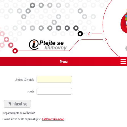
Menu
Jméno uživatele
Heslo
Nepamatujete si své heslo?
Pokud si své heslo nepamatujete,
zašleme vám nové
.