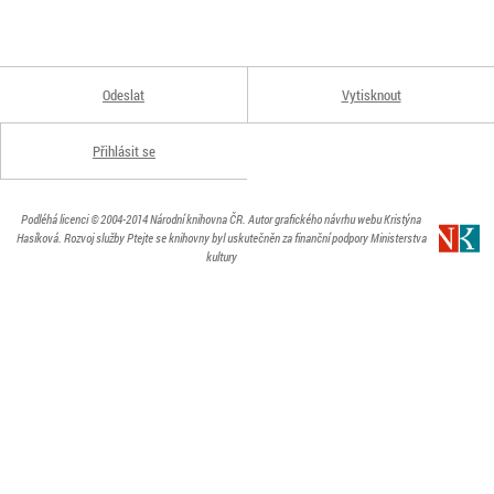
Odeslat
Vytisknout
Přihlásit se
Podléhá licenci
© 2004-2014
Národní knihovna ČR
. Autor grafického návrhu webu Kristýna
Hasíková.
Rozvoj služby Ptejte se knihovny byl uskutečněn za finanční podpory Ministerstva
kultury