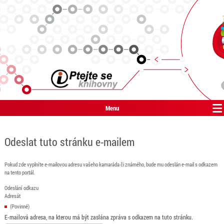
Menu
Odeslat tuto stránku e-mailem
Pokud zde vyplníte e-mailovou adresu vašeho kamaráda či známého, bude mu odeslán e-mail s odkazem
na tento portál.
Odeslání odkazu
Adresát
(Povinné)
E-mailová adresa, na kterou má být zaslána zpráva s odkazem na tuto stránku.