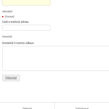
Odesílatel
(Povinné)
Vaše e-mailová adresa.
Komentář
Komentář k tomuto odkazu
Odeslat
Vytisknout