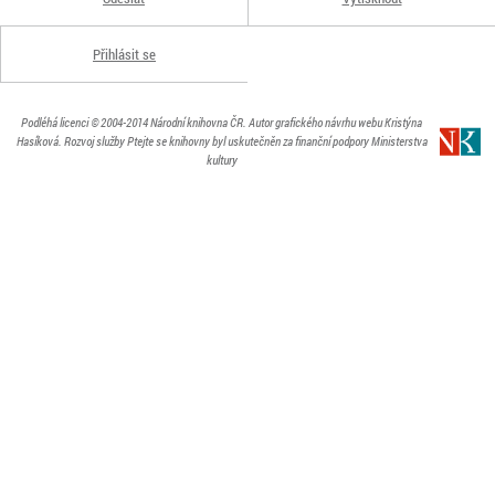
Přihlásit se
Podléhá licenci
© 2004-2014
Národní knihovna ČR
. Autor grafického návrhu webu Kristýna
Hasíková.
Rozvoj služby Ptejte se knihovny byl uskutečněn za finanční podpory Ministerstva
kultury