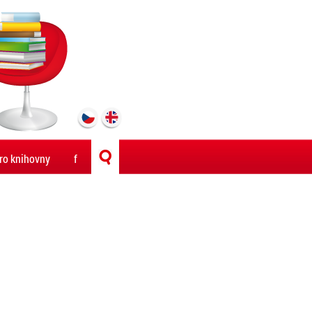
ro knihovny
f