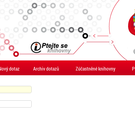
Nový dotaz
Archiv dotazů
Zúčastněné knihovny
P