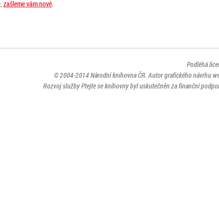
e,
zašleme vám nové
.
Podléhá lic
© 2004-2014
Národní knihovna ČR
. Autor grafického návrhu w
Rozvoj služby Ptejte se knihovny byl uskutečněn za finanční podpor