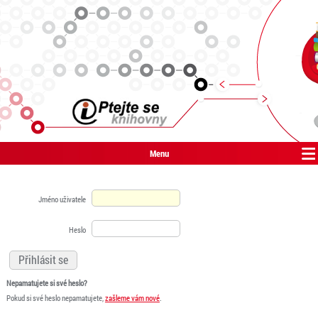
Menu
Jméno uživatele
Heslo
Nepamatujete si své heslo?
Pokud si své heslo nepamatujete,
zašleme vám nové
.