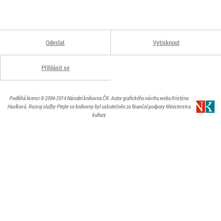
Odeslat
Vytisknout
Přihlásit se
Podléhá licenci
© 2004-2014
Národní knihovna ČR
. Autor grafického návrhu webu Kristýna
Hasíková.
Rozvoj služby Ptejte se knihovny byl uskutečněn za finanční podpory Ministerstva
kultury