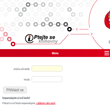
Menu
Jméno uživatele
Heslo
Nepamatujete si své heslo?
Pokud si své heslo nepamatujete,
zašleme vám nové
.