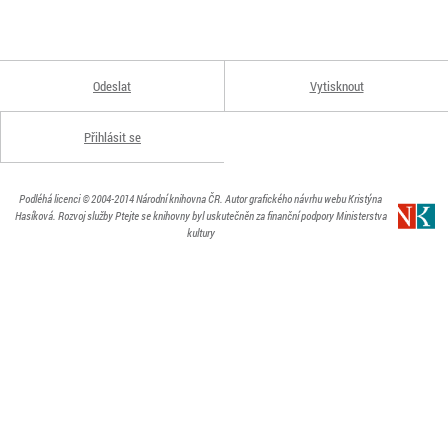
Odeslat
Vytisknout
Přihlásit se
Podléhá licenci
© 2004-2014
Národní knihovna ČR
. Autor grafického návrhu webu Kristýna
Hasíková.
Rozvoj služby Ptejte se knihovny byl uskutečněn za finanční podpory Ministerstva
kultury