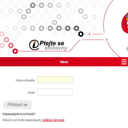
Menu
Jméno uživatele
Heslo
Nepamatujete si své heslo?
Pokud si své heslo nepamatujete,
zašleme vám nové
.