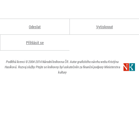
Odeslat
Vytisknout
Přihlásit se
Podléhá licenci
© 2004-2014
Národní knihovna ČR
. Autor grafického návrhu webu Kristýna
Hasíková.
Rozvoj služby Ptejte se knihovny byl uskutečněn za finanční podpory Ministerstva
kultury