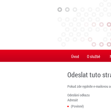
Úvod
O službě
Odeslat tuto st
Pokud zde vyplníte e-mailovou 
Odeslání odkazu
Adresát
(Povinné)