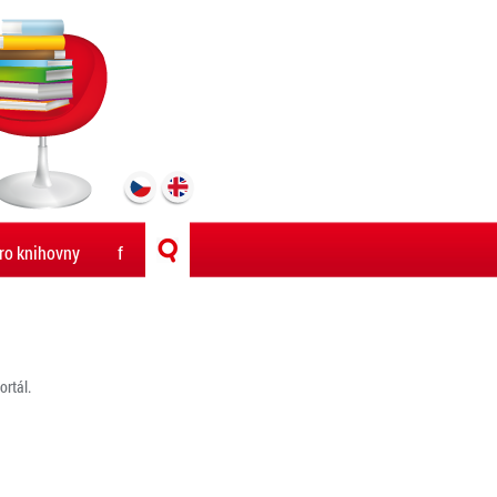
ro knihovny
f
rtál.