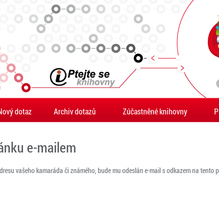
Nový dotaz
Archiv dotazů
Zúčastněné knihovny
P
ránku e-mailem
adresu vašeho kamaráda či známého, bude mu odeslán e-mail s odkazem na tento po