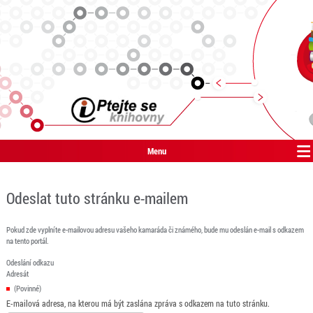
Menu
Odeslat tuto stránku e-mailem
Pokud zde vyplníte e-mailovou adresu vašeho kamaráda či známého, bude mu odeslán e-mail s odkazem
na tento portál.
Odeslání odkazu
Adresát
(Povinné)
E-mailová adresa, na kterou má být zaslána zpráva s odkazem na tuto stránku.