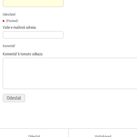
Odesílatel
(Povinné)
Vaše e-mailová adresa.
Komentář
Komentář k tomuto odkazu
Odeslat
Vytisknout