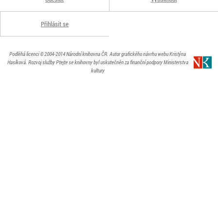
Přihlásit se
Podléhá licenci
© 2004-2014
Národní knihovna ČR
. Autor grafického návrhu webu Kristýna
Hasíková.
Rozvoj služby Ptejte se knihovny byl uskutečněn za finanční podpory Ministerstva
kultury