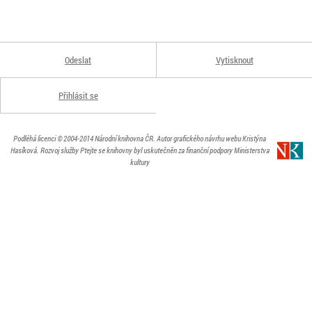
Odeslat
Vytisknout
Přihlásit se
Podléhá licenci
© 2004-2014
Národní knihovna ČR
. Autor grafického návrhu webu Kristýna
Hasíková.
Rozvoj služby Ptejte se knihovny byl uskutečněn za finanční podpory Ministerstva
kultury