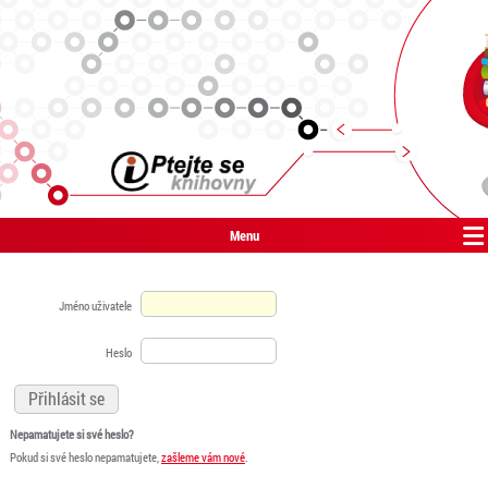
Menu
Jméno uživatele
Heslo
Nepamatujete si své heslo?
Pokud si své heslo nepamatujete,
zašleme vám nové
.