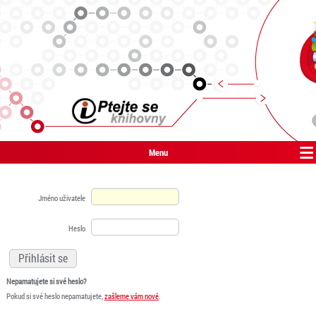
Menu
Jméno uživatele
Heslo
Nepamatujete si své heslo?
Pokud si své heslo nepamatujete,
zašleme vám nové
.