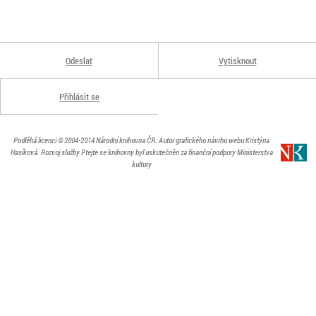
Odeslat
Vytisknout
Přihlásit se
Podléhá licenci
© 2004-2014
Národní knihovna ČR
. Autor grafického návrhu webu Kristýna
Hasíková.
Rozvoj služby Ptejte se knihovny byl uskutečněn za finanční podpory Ministerstva
kultury