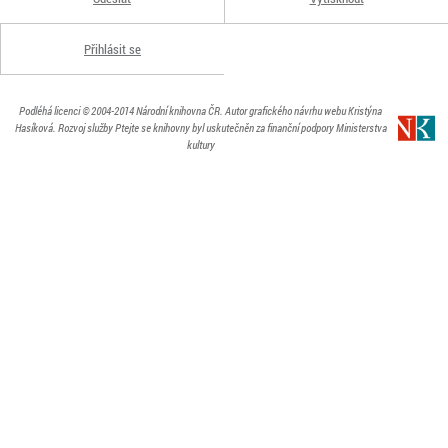
Přihlásit se
Podléhá licenci
© 2004-2014
Národní knihovna ČR
. Autor grafického návrhu webu Kristýna
Hasíková.
Rozvoj služby Ptejte se knihovny byl uskutečněn za finanční podpory Ministerstva
kultury