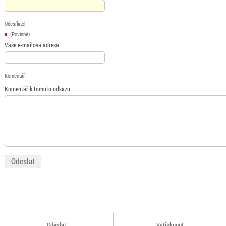
Odesílatel
(Povinné)
Vaše e-mailová adresa.
Komentář
Komentář k tomuto odkazu
Odeslat
Vytisknout