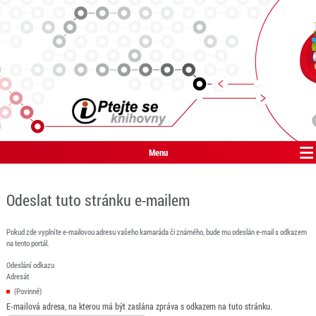
Menu
Odeslat tuto stránku e-mailem
Pokud zde vyplníte e-mailovou adresu vašeho kamaráda či známého, bude mu odeslán e-mail s odkazem
na tento portál.
Odeslání odkazu
Adresát
(Povinné)
E-mailová adresa, na kterou má být zaslána zpráva s odkazem na tuto stránku.