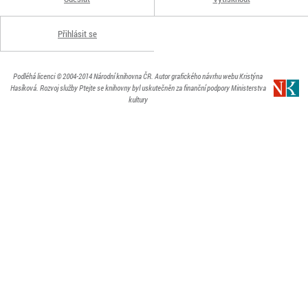
Přihlásit se
Podléhá licenci
© 2004-2014
Národní knihovna ČR
. Autor grafického návrhu webu Kristýna
Hasíková.
Rozvoj služby Ptejte se knihovny byl uskutečněn za finanční podpory Ministerstva
kultury