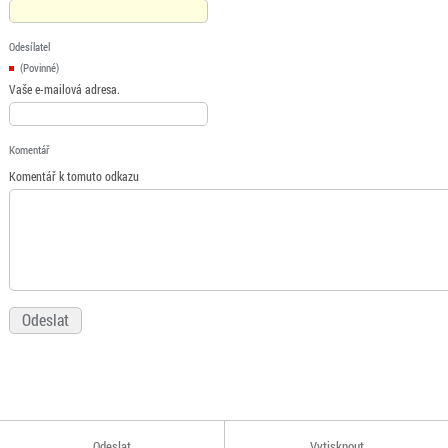
Odesílatel
(Povinné)
Vaše e-mailová adresa.
Komentář
Komentář k tomuto odkazu
Odeslat
Vytisknout