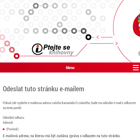
Menu
Odeslat tuto stránku e-mailem
Pokud zde vyplníte e-mailovou adresu vašeho kamaráda či známého, bude mu odeslán e-mail s odkazem
na tento portál.
Odeslání odkazu
Adresát
(Povinné)
E-mailová adresa, na kterou má být zaslána zpráva s odkazem na tuto stránku.