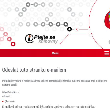
Menu
Odeslat tuto stránku e-mailem
Pokud zde vyplníte e-mailovou adresu vašeho kamaráda či známého, bude mu odeslán e-mail s odkazem
na tento portál.
Odeslání odkazu
Adresát
(Povinné)
E-mailová adresa, na kterou má být zaslána zpráva s odkazem na tuto stránku.