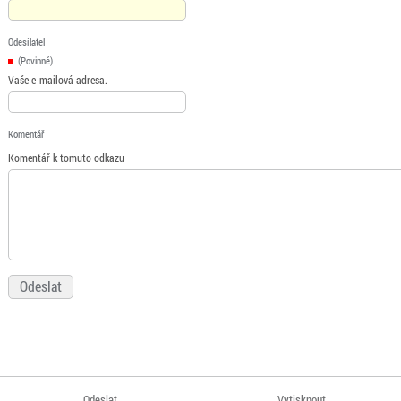
Odesílatel
(Povinné)
Vaše e-mailová adresa.
Komentář
Komentář k tomuto odkazu
Odeslat
Vytisknout