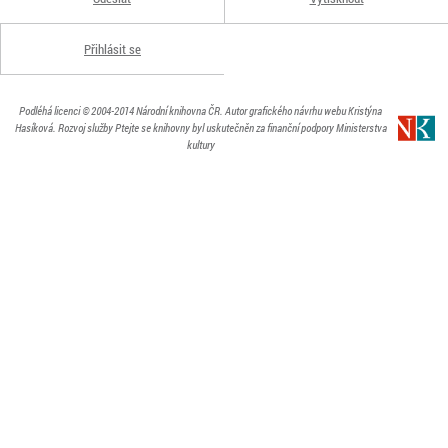
Přihlásit se
Podléhá licenci
© 2004-2014
Národní knihovna ČR
. Autor grafického návrhu webu Kristýna
Hasíková.
Rozvoj služby Ptejte se knihovny byl uskutečněn za finanční podpory Ministerstva
kultury