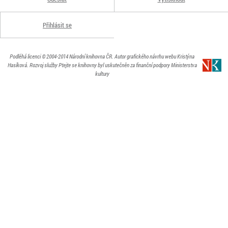
Přihlásit se
Podléhá licenci
© 2004-2014
Národní knihovna ČR
. Autor grafického návrhu webu Kristýna
Hasíková.
Rozvoj služby Ptejte se knihovny byl uskutečněn za finanční podpory Ministerstva
kultury