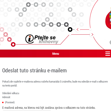
Menu
Odeslat tuto stránku e-mailem
Pokud zde vyplníte e-mailovou adresu vašeho kamaráda či známého, bude mu odeslán e-mail s odkazem
na tento portál.
Odeslání odkazu
Adresát
(Povinné)
E-mailová adresa, na kterou má být zaslána zpráva s odkazem na tuto stránku.