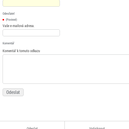
Odesílatel
(Povinné)
Vaše e-mailová adresa.
Komentář
Komentář k tomuto odkazu
Odeslat
Vytisknout