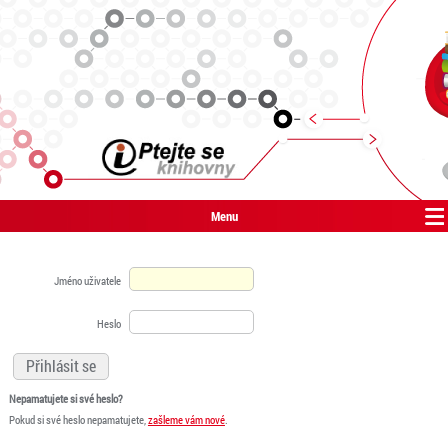
Menu
Jméno uživatele
Heslo
Nepamatujete si své heslo?
Pokud si své heslo nepamatujete,
zašleme vám nové
.