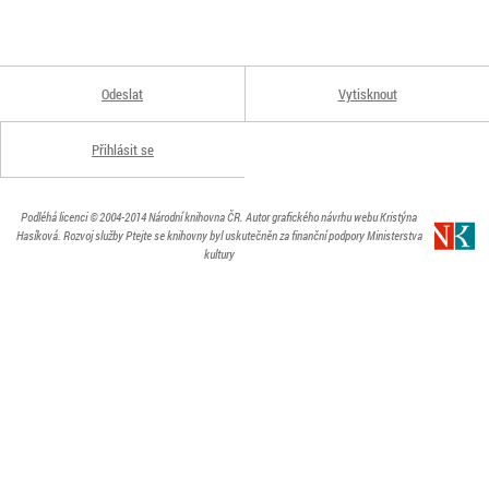
Odeslat
Vytisknout
Přihlásit se
Podléhá licenci
© 2004-2014
Národní knihovna ČR
. Autor grafického návrhu webu Kristýna
Hasíková.
Rozvoj služby Ptejte se knihovny byl uskutečněn za finanční podpory Ministerstva
kultury