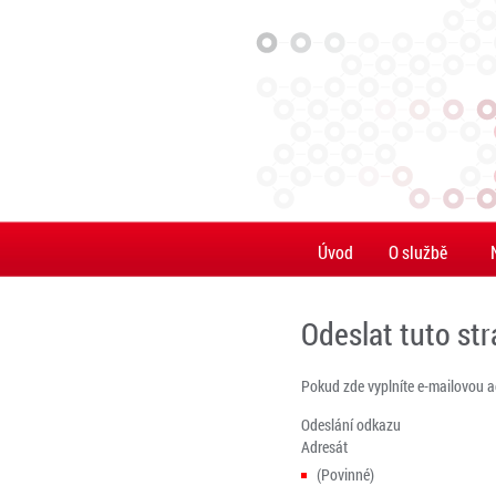
Úvod
O službě
Odeslat tuto st
Pokud zde vyplníte e-mailovou 
Odeslání odkazu
Adresát
(Povinné)