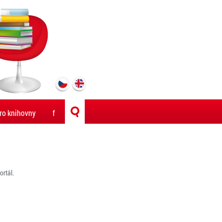
ro knihovny
f
rtál.