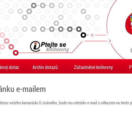
Nový dotaz
Archiv dotazů
Zúčastněné knihovny
P
ránku e-mailem
adresu vašeho kamaráda či známého, bude mu odeslán e-mail s odkazem na tento po