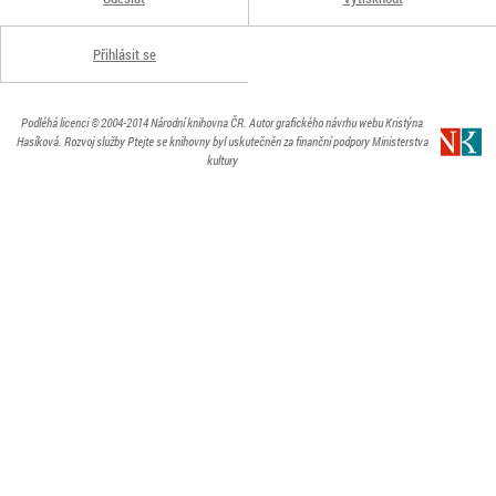
Přihlásit se
Podléhá licenci
© 2004-2014
Národní knihovna ČR
. Autor grafického návrhu webu Kristýna
Hasíková.
Rozvoj služby Ptejte se knihovny byl uskutečněn za finanční podpory Ministerstva
kultury