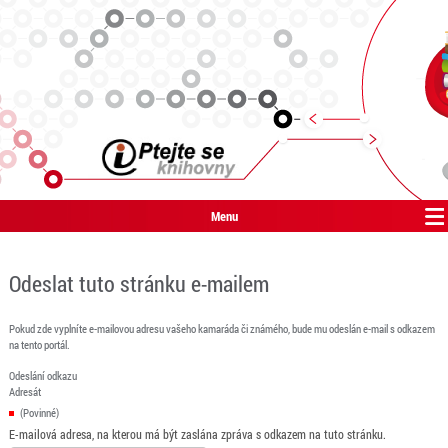
Menu
Odeslat tuto stránku e-mailem
Pokud zde vyplníte e-mailovou adresu vašeho kamaráda či známého, bude mu odeslán e-mail s odkazem
na tento portál.
Odeslání odkazu
Adresát
(Povinné)
E-mailová adresa, na kterou má být zaslána zpráva s odkazem na tuto stránku.