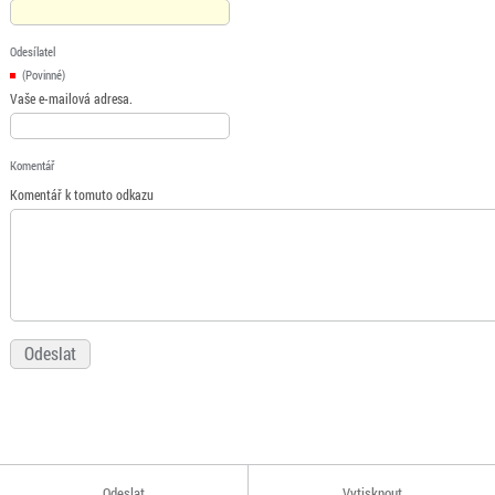
Odesílatel
(Povinné)
Vaše e-mailová adresa.
Komentář
Komentář k tomuto odkazu
Odeslat
Vytisknout