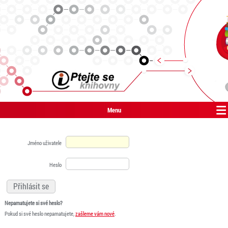
Menu
Jméno uživatele
Heslo
Nepamatujete si své heslo?
Pokud si své heslo nepamatujete,
zašleme vám nové
.