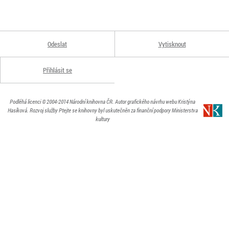
Odeslat
Vytisknout
Přihlásit se
Podléhá licenci
© 2004-2014
Národní knihovna ČR
. Autor grafického návrhu webu Kristýna
Hasíková.
Rozvoj služby Ptejte se knihovny byl uskutečněn za finanční podpory Ministerstva
kultury