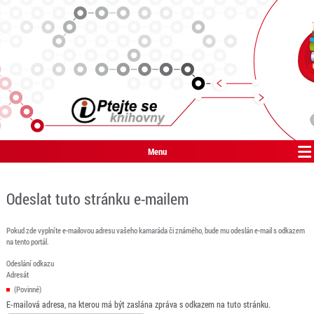
Menu
Odeslat tuto stránku e-mailem
Pokud zde vyplníte e-mailovou adresu vašeho kamaráda či známého, bude mu odeslán e-mail s odkazem
na tento portál.
Odeslání odkazu
Adresát
(Povinné)
E-mailová adresa, na kterou má být zaslána zpráva s odkazem na tuto stránku.