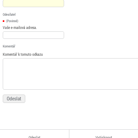
Odesílatel
(Povinné)
Vaše e-mailová adresa.
Komentář
Komentář k tomuto odkazu
Odeslat
Vytisknout