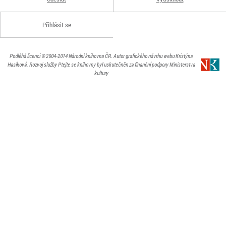
Přihlásit se
Podléhá licenci
© 2004-2014
Národní knihovna ČR
. Autor grafického návrhu webu Kristýna
Hasíková.
Rozvoj služby Ptejte se knihovny byl uskutečněn za finanční podpory Ministerstva
kultury