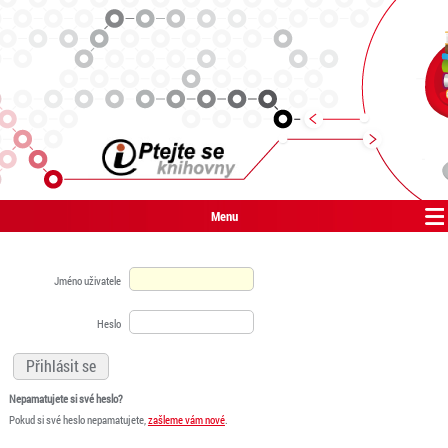
Menu
Jméno uživatele
Heslo
Nepamatujete si své heslo?
Pokud si své heslo nepamatujete,
zašleme vám nové
.