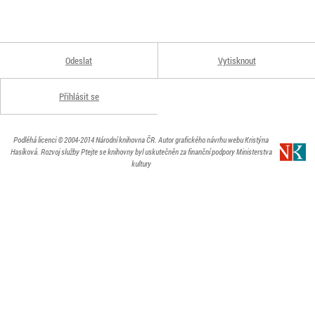
Odeslat
Vytisknout
Přihlásit se
Podléhá licenci
© 2004-2014
Národní knihovna ČR
. Autor grafického návrhu webu Kristýna
Hasíková.
Rozvoj služby Ptejte se knihovny byl uskutečněn za finanční podpory Ministerstva
kultury